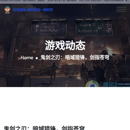
游戏动态
Home
鬼剑之刃：暗域猎锋，剑指苍穹
鬼剑之刃：暗域猎锋，剑指苍穹