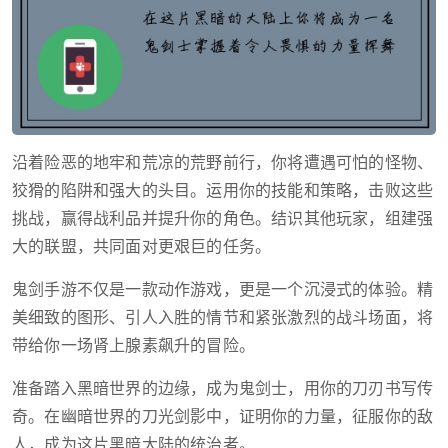
沿着险恶的地牢和荒凉的荒野前行，你将遭遇可怕的怪物、
狡猾的陷阱和强大的头目。运用你的技能和策略，击败这些
挑战，赢得战利品并提升你的角色。结识其他玩家，组建强
大的联盟，共同面对更艰巨的任务。
鬼剑手游不仅是一款动作游戏，更是一个沉浸式的体验。精
美细致的图形、引人入胜的情节和紧张激烈的战斗场面，将
带给你一场肾上腺素飙升的冒险。
准备踏入黑暗世界的边缘，成为鬼剑士，用你的刀刃书写传
奇。在幽暗世界的刀光剑影中，证明你的力量，征服你的敌
人，成为这片黑暗大陆的统治者。