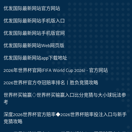
优发国际最新网站官方网站
优发国际最新网站手机版入口
优发国际最新网站手机版官网
优发国际最新网站Web网页版
优发国际最新网站app下载地址
2026年世界杯官网(FIFA World Cup 2026) - 官方网站
2026世界杯官方夺冠赔率排名丨胜负竞猜攻略
世界杯买输赢◇世界杯买输赢入口比分竞猜与大小球玩法参
考
深度2026世界杯官方赔率◆2026世界杯赔率投注入口与新手
竞猜攻略