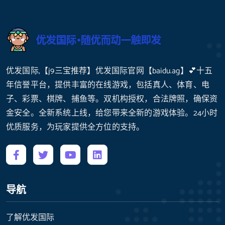
优发国际,【j9三宝推荐】优发国际官网【baidu.ag】💕十五
年信誉平台，提供丰富的在线游戏，包括真人、体育、电
子、彩票、棋牌、捕鱼等。双机构授权，合法牌照，确保资
金安全。全新系统上线，给您带来全新的游戏体验。24小时
优质服务，为玩家提供全方位的支持。
导航
了解优发国际