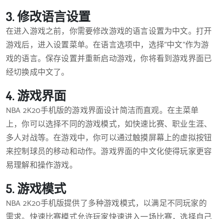
3. 修改语言设置
在进入游戏之前，你需要修改游戏的语言设置为中文。打开
游戏后，进入设置菜单。在语言选项中，选择"中文"作为游
戏的语言。保存设置并重新启动游戏，你将看到游戏界面已
经切换成中文了。
4. 游戏界面
NBA 2K20手机版的游戏界面设计简洁而直观。在主菜单
上，你可以选择不同的游戏模式，如快速比赛、职业生涯、
多人对战等。在游戏中，你可以通过触摸屏幕上的虚拟按钮
来控制球员的移动和动作。游戏界面的中文化使得玩家更容
易理解和操作游戏。
5. 游戏模式
NBA 2K20手机版提供了多种游戏模式，以满足不同玩家的
需求。快速比赛模式允许玩家快速进入一场比赛，选择自己