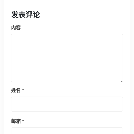
发表评论
内容
姓名
*
邮箱
*