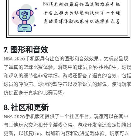
7. 图形和音效
NBA 2K20手机版具有出色的图形和音效效果，为玩家呈现
了逼真的篮球比赛体验。游戏中的球员形象栩栩如生，球场
和观众的细节也非常精细。游戏还配备了逼真的音效，包括
球员的呼吸声、球迷的欢呼声以及解说员的解说，使得玩家
仿佛置身于真实的比赛现场。
8. 社区和更新
NBA 2K20手机版还提供了一个社区平台，玩家可以在其中
与其他玩家交流和分享游戏心得。游戏开发商还会定期推出
更新，以修复bug、增加新内容和改进游戏体验。玩家可以